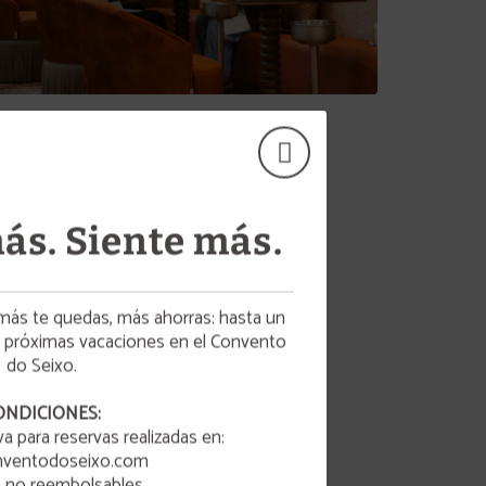
Gourmet & Romance
ás. Siente más.
más te quedas, más ahorras: hasta un
próximas vacaciones en el Convento
do Seixo.
ONDICIONES:
carte!
a para reservas realizadas en:
ventodoseixo.com
as no reembolsables