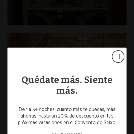
Quédate más. Siente
más.
De 1 a 5+ noches, cuanto más te quedas, más
ahorras: hasta un 20% de descuento en tus
próximas vacaciones en el Convento do Seixo.
☀️ SUMMER ESCAPE
¡Disfruta de una escapada de verano para