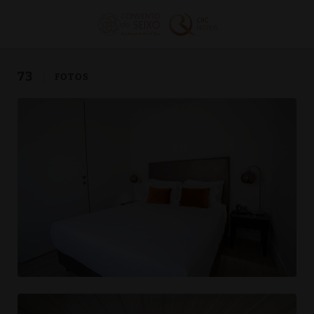
Galería del Convento do Seixo Boutique Hotel & Spa en Aldeia de Joan
73
FOTOS