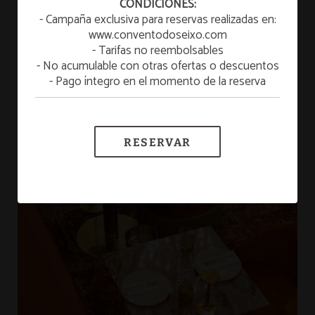
CONDICIONES:
relajarte y refrescarte!
- Campaña exclusiva para reservas realizadas en:
www.conventodoseixo.com
VER MÁS
- Tarifas no reembolsables
- No acumulable con otras ofertas o descuentos
Año Nuevo 2026/2027
- Pago íntegro en el momento de la reserva
MÁS INFORMACIÓN
RESERVAR