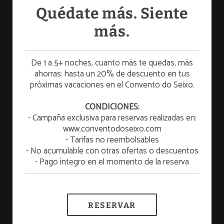
Quédate más. Siente
más.
De 1 a 5+ noches, cuanto más te quedas, más
ahorras: hasta un 20% de descuento en tus
próximas vacaciones en el Convento do Seixo.
☀️ SUMMER ESCAPE
¡Disfruta de una escapada de verano para
CONDICIONES:
relajarte y refrescarte!
- Campaña exclusiva para reservas realizadas en:
www.conventodoseixo.com
VER MÁS
- Tarifas no reembolsables
- No acumulable con otras ofertas o descuentos
Año Nuevo 2026/2027
- Pago íntegro en el momento de la reserva
MÁS INFORMACIÓN
RESERVAR