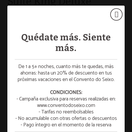
Suite King Deluxe
Si busca disfrutar de sus vacaciones en un ambiente
acogedor, ¡esta es su mejor opción! Disponible para 2
personas, esta habitación cuenta con una cama extra
Quédate más. Siente
grande, baño privado, aire acondicionado, sofá,
secador, zapatillas y cafetera. Además, dispone de una
más.
bañera en la que tomar un relajante baño
contemplando unas placenteras vistas al exterior.
De 1 a 5+ noches, cuanto más te quedas, más
ahorras: hasta un 20% de descuento en tus
próximas vacaciones en el Convento do Seixo.
☀️ SUMMER ESCAPE
¡Disfruta de una escapada de verano para
CONDICIONES:
relajarte y refrescarte!
RESERVAR
- Campaña exclusiva para reservas realizadas en:
www.conventodoseixo.com
VER MÁS
- Tarifas no reembolsables
- No acumulable con otras ofertas o descuentos
Año Nuevo 2026/2027
- Pago íntegro en el momento de la reserva