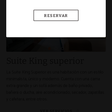
MÁS INFORMACIÓN
RESERVAR
Suite King superior
La Suite King Superior es una habitación con un estilo
minimalista, único y moderno. Cuenta con una cama
extra grande y un sofá además de baño privado,
bañera o ducha, aire acondicionado, secador, zapatillas
y cafetera, entre otros.