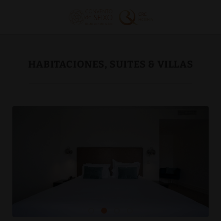
Habitaciones, Suites & Villas del Convento do Seixo Boutique Hotel &
HABITACIONES, SUITES & VILLAS