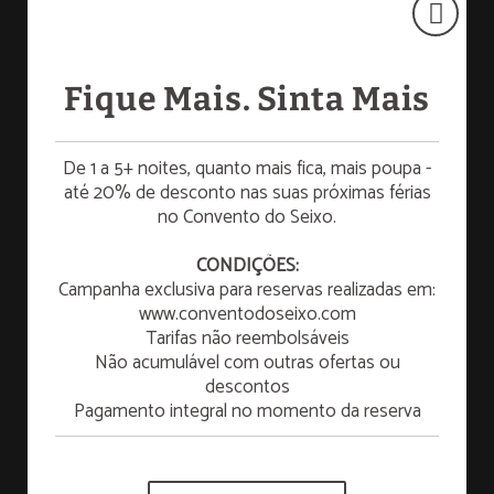
[]
Gourmet & Romance
Fique Mais. Sinta Mais
De 1 a 5+ noites, quanto mais fica, mais poupa -
até 20% de desconto nas suas próximas férias
no Convento do Seixo.
☀️ SUMMER ESCAPE
CONDIÇÕES:
Campanha exclusiva para reservas realizadas em:
¡Desfrute de uma escapadinha de verão para
relaxar e refrescar!
www.conventodoseixo.com
Tarifas não reembolsáveis
SABER MAIS
Não acumulável com outras ofertas ou
descontos
Pagamento integral no momento da reserva
Réveillon 2026/2027
VER MAIS