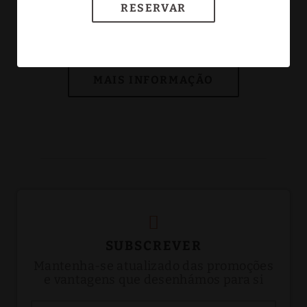
RESERVAR
[]
Relax & Spa
SUBSCREVER
Mantenha-se atualizado das promoções
e vantagens que desenhámos para si