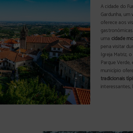
A cidade do Fu
Gardunha, um 
oferece aos vi
gastronómicas 
uma
cidade m
pena visitar du
Igreja Matriz,
Parque Verde, 
município ofer
tradicionais típ
interessantes,