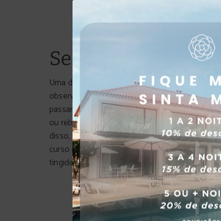
Serra da Estrela
Uma das
paisagens naturais mais impressionan
observadas através da montanha mais alta de P
passar por este lugar, encontrará uma vegetação
ou rebanhos de ovelhas guiados pelos seus pas
disso, entrará numa
aura de paz e tranquilidade
s
curso dos rios portugueses. No inverno, as mo
tingidas de branco, onde poderá praticar esqui 