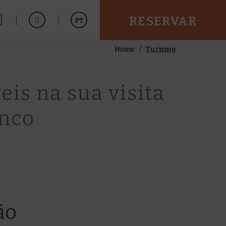
RESERVAR
PT
Home
Turismo
Español
English
is na sua visita
anco
ão