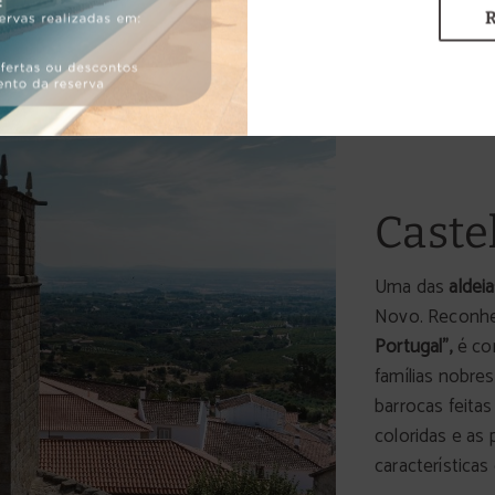
Caste
Uma das
aldei
Novo. Reconh
Portugal",
é co
famílias nobre
barrocas feita
coloridas e as
características