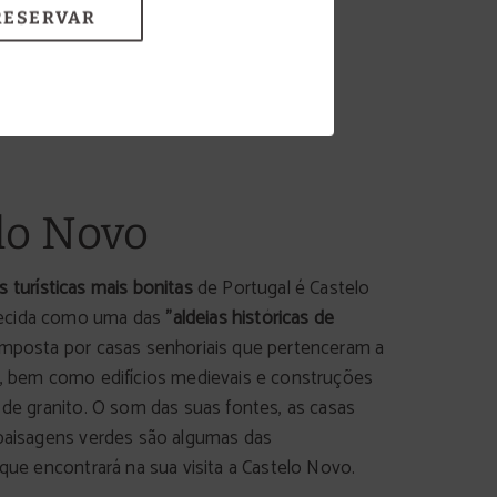
RESERVAR
lo Novo
as turísticas mais bonitas
de Portugal é Castelo
ecida como uma das
"aldeias históricas de
mposta por casas senhoriais que pertenceram a
s, bem como edifícios medievais e construções
s de granito. O som das suas fontes, as casas
 paisagens verdes são algumas das
 que encontrará na sua visita a Castelo Novo.