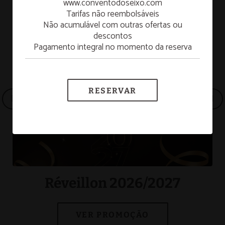
www.conventodoseixo.com
Tarifas não reembolsáveis
SABER MAIS
Não acumulável com outras ofertas ou
descontos
Pagamento integral no momento da reserva
Réveillon 2026/2027
VER MAIS
RESERVAR
Réveillon 2026/2027