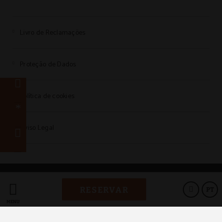
Livro de Reclamações
Proteção de Dados
Política de cookies
Aviso Legal
Powered by Keytel
RESERVAR
PT
Compra segura
MENU