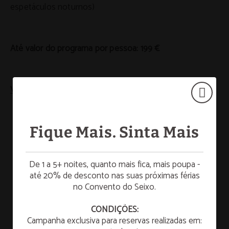
espetáculos noturnos)
Até valor do programa por pessoa: 199 €
Veja mais
Fique Mais. Sinta Mais
MÁS INFORMACIÓN
De 1 a 5+ noites, quanto mais fica, mais poupa -
até 20% de desconto nas suas próximas férias
no Convento do Seixo.
☀️ SUMMER ESCAPE
CONDIÇÕES:
Campanha exclusiva para reservas realizadas em:
PROGRAMAS
¡Desfrute de uma escapadinha de verão para
relaxar e refrescar!